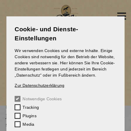
Direkt
zum
Inhalt
Cookie- und Dienste-
Einstellungen
HEIMAT ERLEBEN –
Wir verwenden Cookies und externe Inhalte. Einige
MONAT FÜR MONAT
Cookies sind notwendig für den Betrieb der Website,
andere verbessern sie. Hier können Sie Ihre Cookie-
UNTERWEGS
Einstellungen festlegen und jederzeit im Bereich
„Datenschutz“ oder im Fußbereich ändern.
Zur Datenschutzerklärung
08.01.2026
Notwendige Cookies
Tracking
Unser Streifenkalender begleitet viele von Ihnen schon seit
Plugins
Jahren durchs Berg-Bier-Jahr. Zwischen den Monatsblättern
Media
steckt aber noch viel mehr als Daten und Termine: Jede