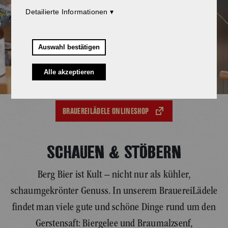
Detailierte Informationen
Auswahl bestätigen
Alle akzeptieren
BRAUEREILÄDELE ONLINESHOP
SCHAUEN & STÖBERN
Berg Bier ist Kult – nicht nur als kühler,
schaumgekrönter Genuss. In unserem BrauereiLädele
findet man viele gute und schöne Dinge rund um den
Gerstensaft: Biergelee und Braumalzsenf,