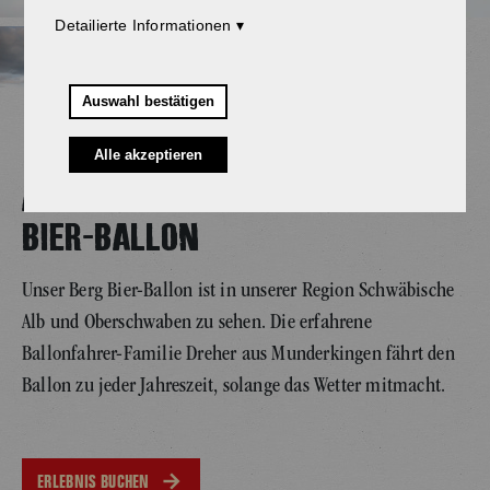
Detailierte Informationen
Auswahl bestätigen
Alle akzeptieren
AUF UND DAVON MIT DEM BERG
BIER-BALLON
Unser Berg Bier-Ballon ist in unserer Region Schwäbische
Alb und Oberschwaben zu sehen. Die erfahrene
Ballonfahrer-Familie Dreher aus Munderkingen fährt den
Ballon zu jeder Jahreszeit, solange das Wetter mitmacht.
ERLEBNIS BUCHEN