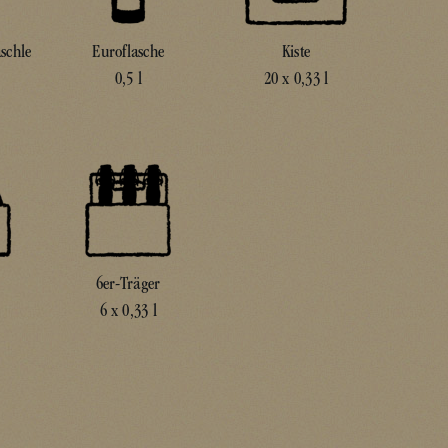
äschle
Euroflasche
Kiste
0,5 l
20 x 0,33 l
6er-Träger
6 x 0,33 l