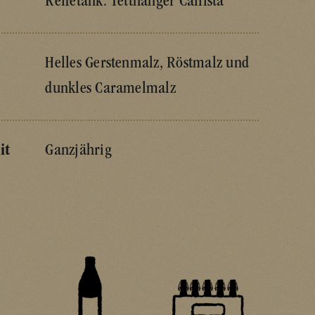
Reifetank: Tettnanger Callista
Helles Gerstenmalz, Röstmalz und
dunkles Caramelmalz
it
Ganzjährig