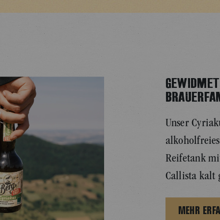
GEWIDMET
BRAUERFA
Unser Cyriaku
alkoholfreies
Reifetank mi
Callista kalt
MEHR ERF