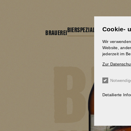
Direkt
zum
Inhalt
Cookie- 
BIERSPEZIALITÄTEN
BRAUEREI
BRAUERE
Wir verwenden 
Website, ander
jederzeit im B
Zur Datenschu
Notwendig
Detailierte Inf