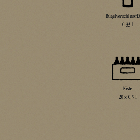
Bügelverschlussfl
0,33 l
Kiste
20 x 0,5 l