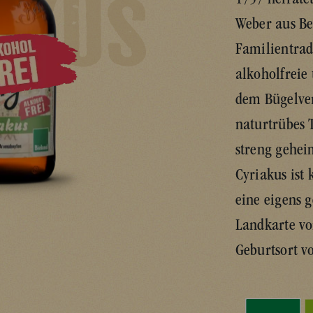
1757 heirat
Weber aus Be
Familientradi
alkoholfreie 
dem Bügelver
naturtrübes 
streng geheim
Cyriakus ist 
eine eigens g
Landkarte v
Geburtsort 