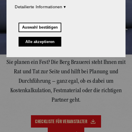
Detailierte Informationen
Auswahl bestätigen
Alle akzeptieren
Sie planen ein Fest? Die Berg Brauerei steht Ihnen mit
Rat und Tat zur Seite und hilft bei Planung und
Durchführung – ganz egal, ob es dabei um
Kostenkalkulation, Festmaterial oder die richtigen
Partner geht.
CHECKLISTE FÜR VERANSTALTER