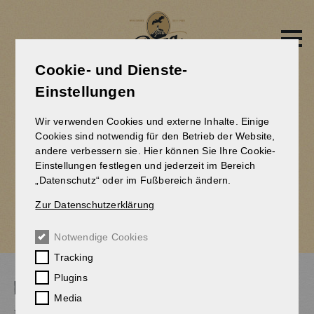
Direkt
zum
Inhalt
Cookie- und Dienste-
Einstellungen
MÄRZENANSTICH 2026 –
Wir verwenden Cookies und externe Inhalte. Einige
TRADITION, HANDWERK
Cookies sind notwendig für den Betrieb der Website,
andere verbessern sie. Hier können Sie Ihre Cookie-
UND STARKE
Einstellungen festlegen und jederzeit im Bereich
„Datenschutz“ oder im Fußbereich ändern.
PARTNERSCHAFTEN
Zur Datenschutzerklärung
Notwendige Cookies
03.03.2026
Tracking
Plugins
EIN BIER MIT GESCHICHTE
Media