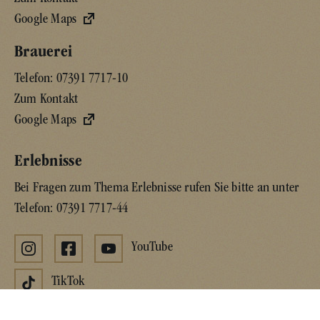
Google Maps
Brauerei
Telefon:
07391 7717-10
Zum Kontakt
Google Maps
Erlebnisse
Bei Fragen zum Thema Erlebnisse rufen Sie bitte an unter
Telefon:
07391 7717-44
YouTube
TikTok