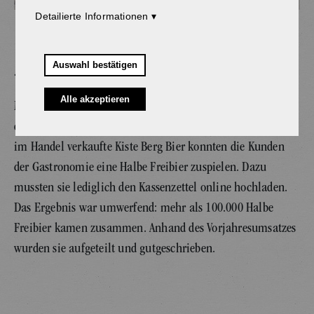
Detailierte Informationen
Die ersten Fässer der Aktion „Freibier für meinen Lieblingswirt“
wurden symbolisch in Ehingen mit dem historischen „Brauereiwägele“
ausgeliefert.
Auswahl bestätigen
100.000 HALBE FÜR WIRTE
Alle akzeptieren
Mit ihrer Aktion „Freibier für meinen Lieblingswirt!“ hat
die Berg Brauerei ihre Wirte unterstützt. Der Dreh: Für jede
im Handel verkaufte Kiste Berg Bier konnten die Kunden
der Gastronomie eine Halbe Freibier zuspielen. Dazu
mussten sie lediglich den Kassenzettel online hochladen.
Das Ergebnis war umwerfend: mehr als 100.000 Halbe
Freibier kamen zusammen. Anhand des Vorjahresumsatzes
wurden sie aufgeteilt und gutgeschrieben.