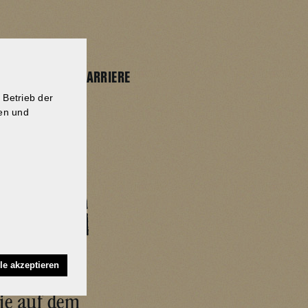
AKTUELLES
SHOP
KARRIERE
 Betrieb der
gen und
BERG
le akzeptieren
ie auf dem