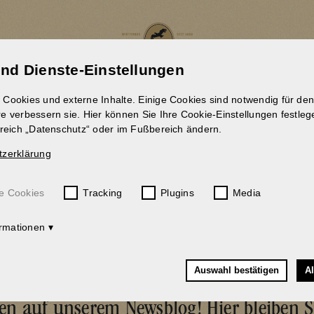
und Dienste-Einstellungen
IWIRTSCHAFT
ERLEBNISSE
Cookies und externe Inhalte. Einige Cookies sind notwendig für den
e verbessern sie. Hier können Sie Ihre Cookie-Einstellungen festle
ereich „Datenschutz“ oder im Fußbereich ändern.
tzerklärung
ES RUND UM 
e Cookies
Tracking
Plugins
Media
ormationen
Auswahl bestätigen
Al
n auf unserem Newsblog! Hier bleiben S