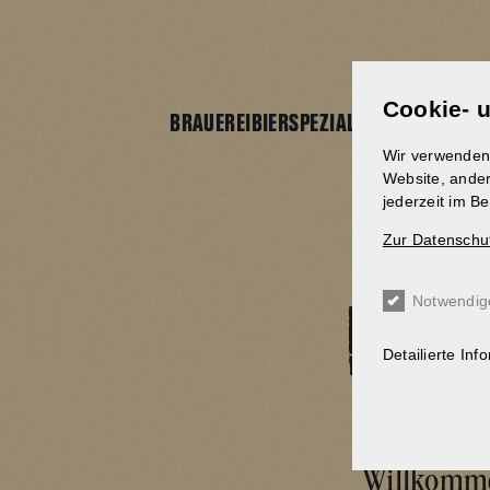
Direkt
zum
Inhalt
Cookie- 
BRAUEREI
BIERSPEZIALITÄTEN
BRAUERE
Wir verwenden 
Website, ander
jederzeit im B
Zur Datenschu
NEU
Notwendig
Detailierte Inf
Willkomme